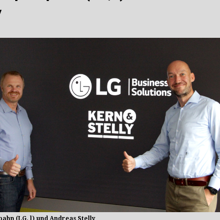
s Portfolio auf
AV-SIGNAGE AKTUELL
y
pahn (LG, l) und Andreas Stelly