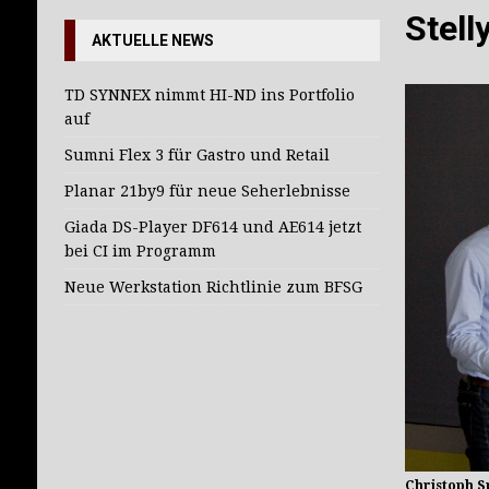
[ 27. Juli 2026 ]
TD SYNNEX nimmt HI-ND in
Stell
AKTUELLE NEWS
TD SYNNEX nimmt HI-ND ins Portfolio
auf
Sumni Flex 3 für Gastro und Retail
Planar 21by9 für neue Seherlebnisse
Giada DS-Player DF614 und AE614 jetzt
bei CI im Programm
Neue Werkstation Richtlinie zum BFSG
Christoph S