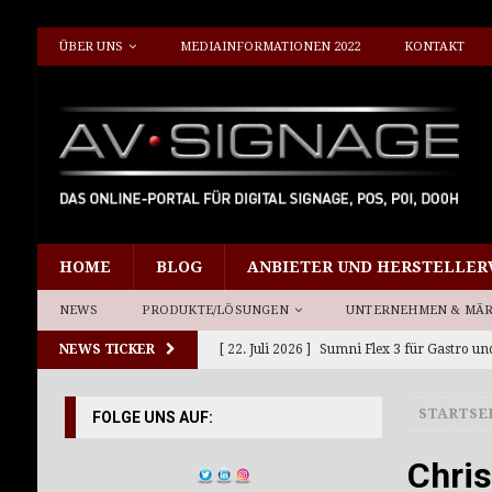
ÜBER UNS
MEDIAINFORMATIONEN 2022
KONTAKT
HOME
BLOG
ANBIETER UND HERSTELLER
NEWS
PRODUKTE/LÖSUNGEN
UNTERNEHMEN & MÄ
NEWS TICKER
[ 22. Juli 2026 ]
Sumni Flex 3 für Gastro un
[ 15. Juli 2026 ]
Planar 21by9 für neue Sehe
STARTSE
FOLGE UNS AUF:
[ 10. Juli 2026 ]
Giada DS-Player DF614 und
[ 8. Juli 2026 ]
Neue Werkstation Richtlini
Chris