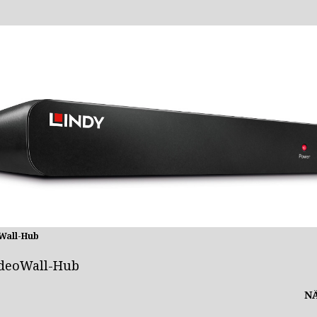
s Portfolio auf
AV-SIGNAGE AKTUELL
Wall-Hub
ideoWall-Hub
N