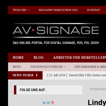
ÜBER UNS
MEDIAINFORMATIONEN 2022
KONTAKT
HOME
BLOG
ANBIETER UND HERSTELLER
NEWS
PRODUKTE/LÖSUNGEN
UNTERNEHMEN & MÄ
NEWS TICKER
[ 22. Juli 2026 ]
Sumni Flex 3 für Gastro un
[ 15. Juli 2026 ]
Planar 21by9 für neue Sehe
STARTSE
FOLGE UNS AUF:
[ 10. Juli 2026 ]
Giada DS-Player DF614 und
[ 8. Juli 2026 ]
Neue Werkstation Richtlini
Lind