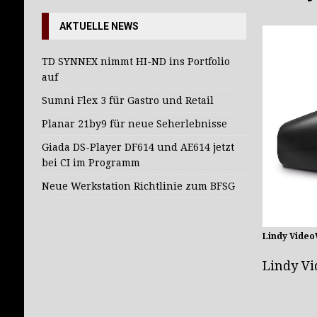
[ 27. Juli 2026 ]
TD SYNNEX nimmt HI-ND in
AKTUELLE NEWS
TD SYNNEX nimmt HI-ND ins Portfolio
auf
Sumni Flex 3 für Gastro und Retail
Planar 21by9 für neue Seherlebnisse
Giada DS-Player DF614 und AE614 jetzt
bei CI im Programm
Neue Werkstation Richtlinie zum BFSG
Lindy Video
Lindy V