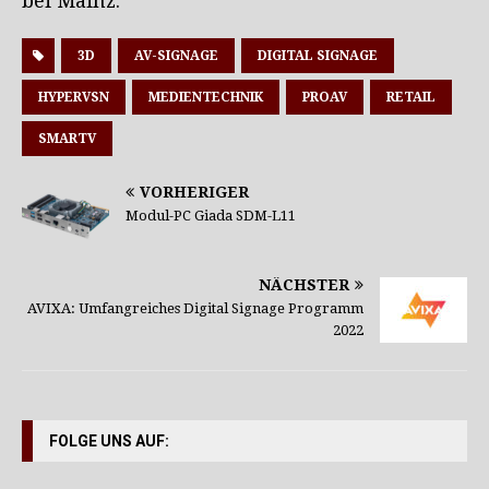
bei Mainz.
3D
AV-SIGNAGE
DIGITAL SIGNAGE
HYPERVSN
MEDIENTECHNIK
PROAV
RETAIL
SMARTV
VORHERIGER
Modul-PC Giada SDM-L11
NÄCHSTER
AVIXA: Umfangreiches Digital Signage Programm
2022
FOLGE UNS AUF: