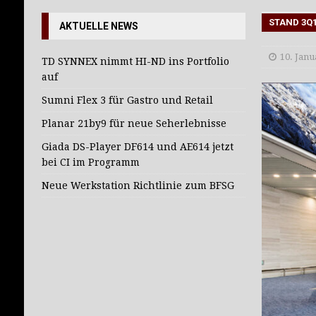
[ 27. Juli 2026 ]
TD SYNNEX nimmt HI-ND in
STAND 3Q
AKTUELLE NEWS
10. Janu
TD SYNNEX nimmt HI-ND ins Portfolio
auf
Sumni Flex 3 für Gastro und Retail
Planar 21by9 für neue Seherlebnisse
Giada DS-Player DF614 und AE614 jetzt
bei CI im Programm
Neue Werkstation Richtlinie zum BFSG