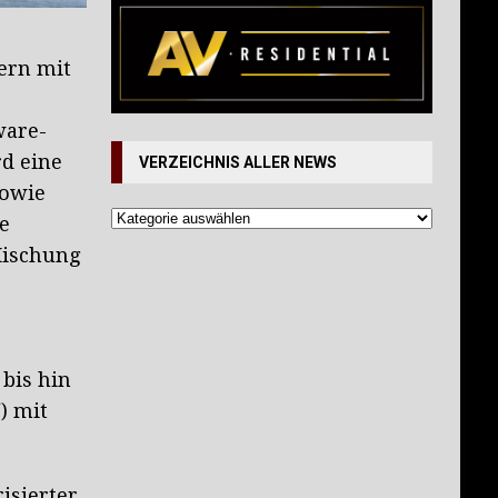
ern mit
ware-
d eine
VERZEICHNIS ALLER NEWS
sowie
e
Mischung
bis hin
) mit
sierter,