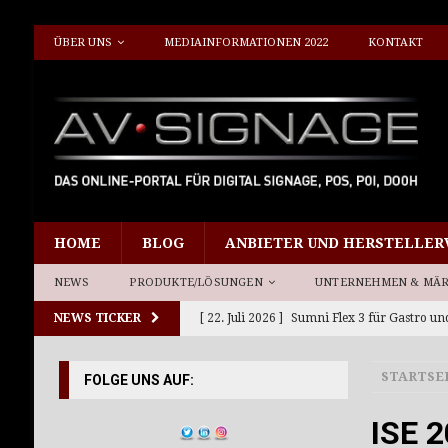
ÜBER UNS
MEDIAINFORMATIONEN 2022
KONTAKT
HOME
BLOG
ANBIETER UND HERSTELLER
NEWS
PRODUKTE/LÖSUNGEN
UNTERNEHMEN & MÄ
NEWS TICKER
[ 22. Juli 2026 ]
Sumni Flex 3 für Gastro un
[ 15. Juli 2026 ]
Planar 21by9 für neue Sehe
STARTSE
FOLGE UNS AUF:
[ 10. Juli 2026 ]
Giada DS-Player DF614 und
[ 8. Juli 2026 ]
Neue Werkstation Richtlini
ISE 