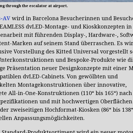
ng through the escalator at airport.
s-AV
wird in Barcelona Besucherinnen und Besuch
SEAMLESS dvLED-Montage- und Kioskkonzepten in
narbeit mit führenden Display-, Hardware-, Soft
ent-Marken auf seinem Stand überraschen. Es wir
usive Vorstellung des Kitted Universal vorgestellt 
Unterkonstruktionen und Bespoke-Produkte wie di
ge Präsentation neuer Designkonzepte mit einer 
patiblen dvLED-Cabinets. Von gewölbten und
kelten Montagekonstruktionen über innovative,
ete All-in-One-Konstruktionen (110“ bis 165“) nach
ezifikationen und mit hochwertigen Oberflächen 
oder zweiseitigen Hochformat-Kiosken (86“ bis 138“
uellen Anpassungsmöglichkeiten.
Standard-Produktsortiment wird ein neuer motori