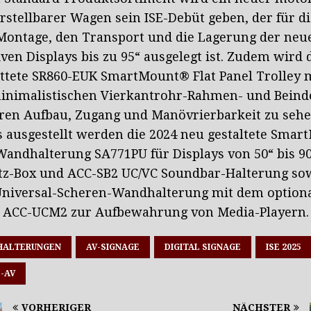
stellbarer Wagen sein ISE-Debüt geben, der für d
Montage, den Transport und die Lagerung der neu
iven Displays bis zu 95“ ausgelegt ist. Zudem wird 
ttete SR860-EUK SmartMount® Flat Panel Trolley 
inimalistischen Vierkantrohr-Rahmen- und Beinde
ren Aufbau, Zugang und Manövrierbarkeit zu sehe
s ausgestellt werden die 2024 neu gestaltete Sma
andhalterung SA771PU für Displays von 50“ bis 9
tz-Box und ACC-SB2 UC/VC Soundbar-Halterung sow
Universal-Scheren-Wandhalterung mit dem option
 ACC-UCM2 zur Aufbewahrung von Media-Playern.
HALTERUNGEN
AV-SIGNAGE
DIGITAL SIGNAGE
ISE 2025
-AV
VORHERIGER
NÄCHSTER