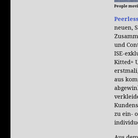
People movi
Peerles
neuen, 
Zusamme
und Cont
ISE-exkl
Kitted+ 
erstmali
aus kom
abgewin
verkleid
Kundensp
zu ein- 
individ
Aus dem 