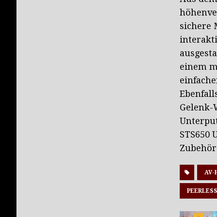
höhenver
sichere 
interakt
ausgesta
einem m
einfache
Ebenfall
Gelenk-W
Unterpu
STS650 
Zubehör
AV-
PEERLESS