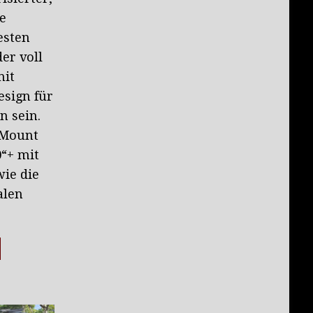
ie
esten
der voll
mit
sign für
n sein.
rtMount
0“+ mit
ie die
alen