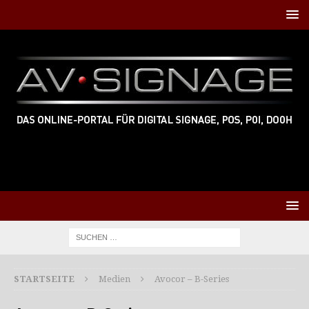
STARTSEITE
Medien
Avocor – B-Series