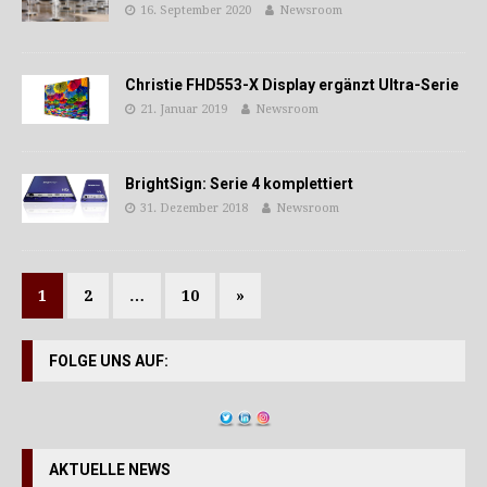
16. September 2020
Newsroom
Christie FHD553-X Display ergänzt Ultra-Serie
21. Januar 2019
Newsroom
BrightSign: Serie 4 komplettiert
31. Dezember 2018
Newsroom
1
2
…
10
»
FOLGE UNS AUF:
AKTUELLE NEWS