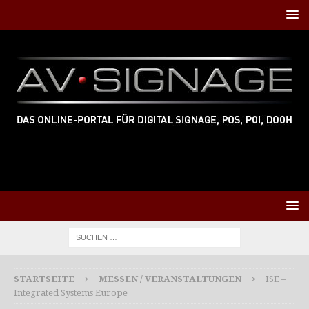
STARTSEITE
MESSEN / VERANSTALTUNGEN
ISE –
Integrated Systems Europe