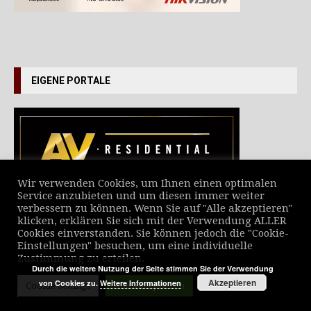
EIGENE PORTALE
Wir verwenden Cookies, um Ihnen einen optimalen
Service anzubieten und um diesen immer weiter
verbessern zu können. Wenn Sie auf "Alle akzeptieren"
VERZEICHNIS ALLER NEWS
klicken, erklären Sie sich mit der Verwendung ALLER
Cookies einverstanden. Sie können jedoch die "Cookie-
Einstellungen" besuchen, um eine individuelle
Zustimmung zu erteilen.
Durch die weitere Nutzung der Seite stimmen Sie der Verwendung
Akzeptieren
von Cookies zu.
Weitere Informationen
Cookie Settings
Alle akzeptieren
© MediaScript Verlag 2025