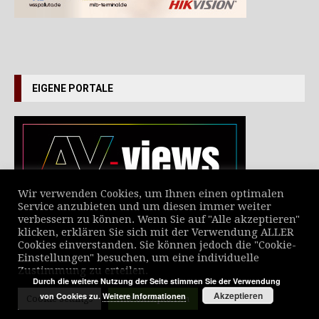
EIGENE PORTALE
Wir verwenden Cookies, um Ihnen einen optimalen
Service anzubieten und um diesen immer weiter
verbessern zu können. Wenn Sie auf "Alle akzeptieren"
VERZEICHNIS ALLER NEWS
klicken, erklären Sie sich mit der Verwendung ALLER
Cookies einverstanden. Sie können jedoch die "Cookie-
Einstellungen" besuchen, um eine individuelle
Zustimmung zu erteilen.
Durch die weitere Nutzung der Seite stimmen Sie der Verwendung
Akzeptieren
von Cookies zu.
Weitere Informationen
Cookie Settings
Alle akzeptieren
© MediaScript Verlag 2025