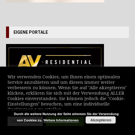
EIGENE PORTALE
Wir verwenden Cookies, um Ihnen einen optimalen
Service anzubieten und um diesen immer weiter
verbessern zu können. Wenn Sie auf "Alle akzeptieren"
VERZEICHNIS ALLER NEWS
klicken, erklären Sie sich mit der Verwendung ALLER
Cookies einverstanden. Sie können jedoch die "Cookie-
Einstellungen" besuchen, um eine individuelle
Zustimmung zu erteilen.
Durch die weitere Nutzung der Seite stimmen Sie der Verwendung
Akzeptieren
von Cookies zu.
Weitere Informationen
Cookie Settings
Alle akzeptieren
© MediaScript Verlag 2025