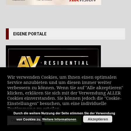
EIGENE PORTALE
Wir verwenden Cookies, um Ihnen einen optimalen
Service anzubieten und um diesen immer weiter
verbessern zu können. Wenn Sie auf "Alle akzeptieren"
VERZEICHNIS ALLER NEWS
klicken, erklären Sie sich mit der Verwendung ALLER
Cookies einverstanden. Sie können jedoch die "Cookie-
Einstellungen" besuchen, um eine individuelle
Zustimmung zu erteilen.
Durch die weitere Nutzung der Seite stimmen Sie der Verwendung
Akzeptieren
von Cookies zu.
Weitere Informationen
Cookie Settings
Alle akzeptieren
© MediaScript Verlag 2025