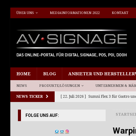
ÜBER UNS
MEDIAINFORMATIONEN 2022
KONTAKT
HOME
BLOG
ANBIETER UND HERSTELLER
NEWS
PRODUKTE/LÖSUNGEN
UNTERNEHMEN & MÄ
NEWS TICKER
[ 22. Juli 2026 ]
Sumni Flex 3 für Gastro un
[ 15. Juli 2026 ]
Planar 21by9 für neue Sehe
STARTSE
FOLGE UNS AUF:
[ 10. Juli 2026 ]
Giada DS-Player DF614 und
[ 8. Juli 2026 ]
Neue Werkstation Richtlini
Warpi