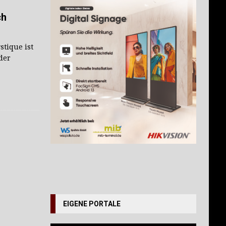
ch
stique ist
 der
EIGENE PORTALE