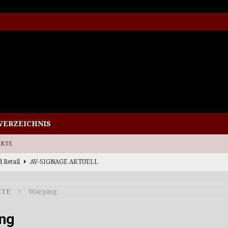
VERZEICHNIS
RKTE
d Retail
AV-SIGNAGE AKTUELL
rlebnisse
AV-SIGNAGE AKTUELL
ITE
Warping
 AE614 jetzt bei CI im Programm
AV-SIGNAGE AKTUELL
e zum BFSG
AV-SIGNAGE AKTUELL
ng