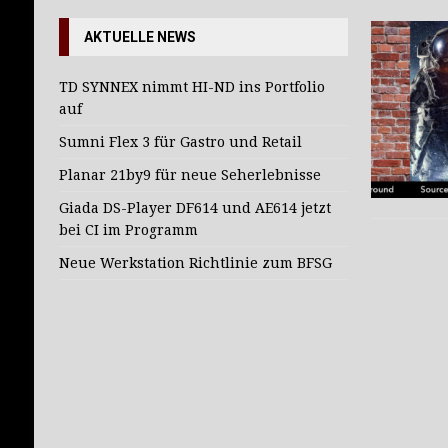
[ 27. Juli 2026 ]
TD SYNNEX nimmt HI-ND in
AKTUELLE NEWS
TD SYNNEX nimmt HI-ND ins Portfolio
auf
Sumni Flex 3 für Gastro und Retail
Planar 21by9 für neue Seherlebnisse
Giada DS-Player DF614 und AE614 jetzt
bei CI im Programm
Neue Werkstation Richtlinie zum BFSG