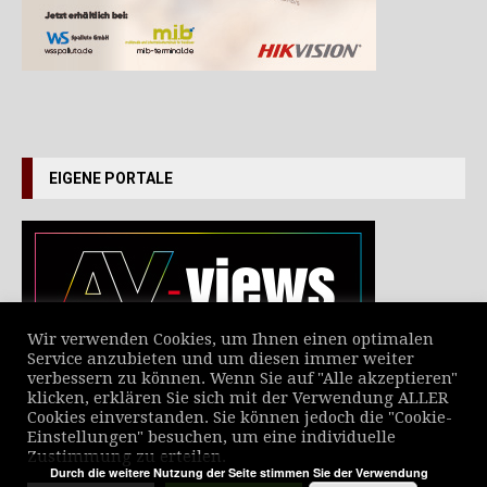
EIGENE PORTALE
Wir verwenden Cookies, um Ihnen einen optimalen
Service anzubieten und um diesen immer weiter
verbessern zu können. Wenn Sie auf "Alle akzeptieren"
VERZEICHNIS ALLER NEWS
klicken, erklären Sie sich mit der Verwendung ALLER
Cookies einverstanden. Sie können jedoch die "Cookie-
Einstellungen" besuchen, um eine individuelle
Zustimmung zu erteilen.
Durch die weitere Nutzung der Seite stimmen Sie der Verwendung