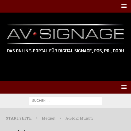
STARTSEITE
Medien
A-Blok: Mumm